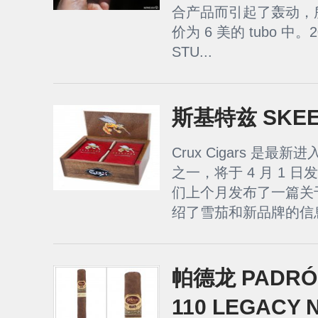
合产品而引起了轰动，
价为 6 美的 tubo 中
STU...
斯基特兹 SKEE
Crux Cigars 是
之一，将于 4 月 1 
们上个月发布了一篇关
绍了雪茄和新品牌的信息。 Je
帕德龙 PADRÓN
110 LEGACY