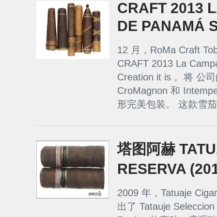
CRAFT 2013 
DE PANAMÁ 
12 月，RoMa Craft
CRAFT 2013 La Camp
Creation it is， 将 公
CroMagnon 和 Int
形完美包装。 这款雪茄
塔图阿赫 TATUA
RESERVA (20
2009 年，Tatuaje Cigar
出了 Tatauje Selecc