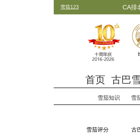
CA排
雪茄123
古中
首页
古巴
雪茄知识
雪
雪茄评分
古