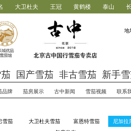
名
大卫杜夫
王冠
黄鹤楼
泰山
雪茄小助手
地
雪茄
国产雪茄
非古雪茄
新手雪
茄品牌
茄房展示
古中新闻
雪茄视频
联系
巴雪茄
大卫杜夫雪茄
富恩特雪茄
尼加拉