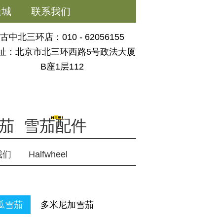
长城
联系我们
古中北三环店：010 - 62056155
址：北京市北三环西路5号政法大厦
B座1层112
茄
雪茄配件
我们
Halfwheel
瓜雪茄
多米尼加雪茄