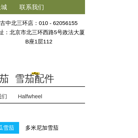
长城
联系我们
古中北三环店：010 - 62056155
址：北京市北三环西路5号政法大厦
B座1层112
茄
雪茄配件
我们
Halfwheel
瓜雪茄
多米尼加雪茄