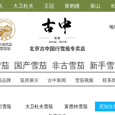
名
大卫杜夫
王冠
黄鹤楼
泰山
雪茄小助手
地
雪茄
国产雪茄
非古雪茄
新手雪
茄品牌
茄房展示
古中新闻
雪茄视频
联系
巴雪茄
大卫杜夫雪茄
富恩特雪茄
尼加拉