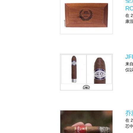
圣
R
在 
康涅
JF
来自
仅
乔
在 
芯