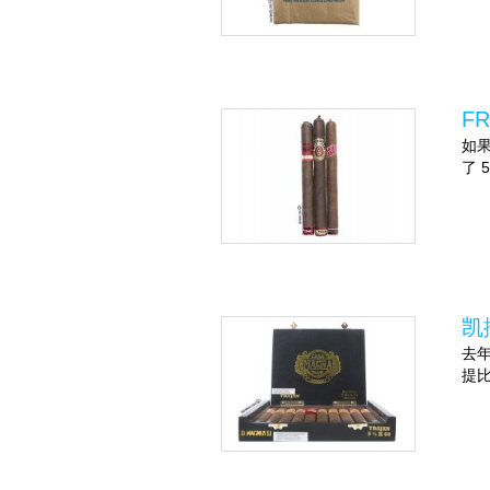
FR
如果
了 
凯撒
去年
提比