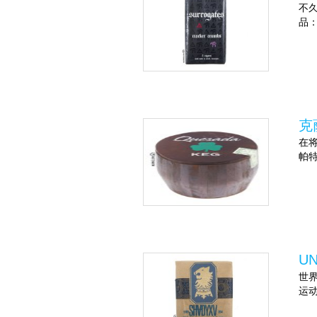
不久
品：
克
在将
帕特
U
世
运