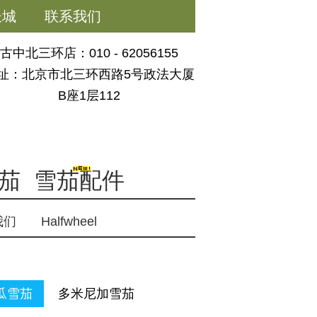
长城
联系我们
古中北三环店：010 - 62056155
址：北京市北三环西路5号政法大厦
B座1层112
茄
雪茄配件
我们
Halfwheel
瓜雪茄
多米尼加雪茄