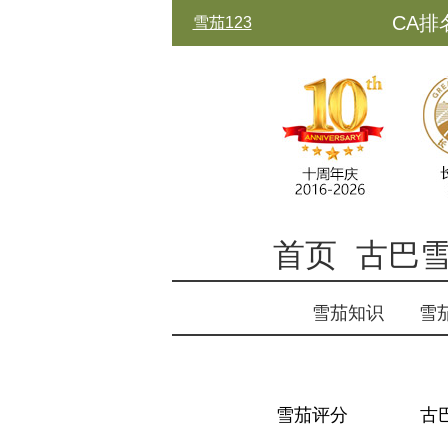
CA排
雪茄123
古中
首页
古巴
雪茄知识
雪
雪茄评分
古