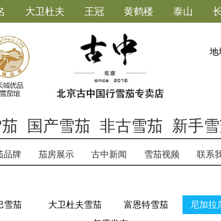
名
大卫杜夫
王冠
黄鹤楼
泰山
雪茄小助手
地
雪茄
国产雪茄
非古雪茄
新手雪
茄品牌
茄房展示
古中新闻
雪茄视频
联系
巴雪茄
大卫杜夫雪茄
富恩特雪茄
尼加拉