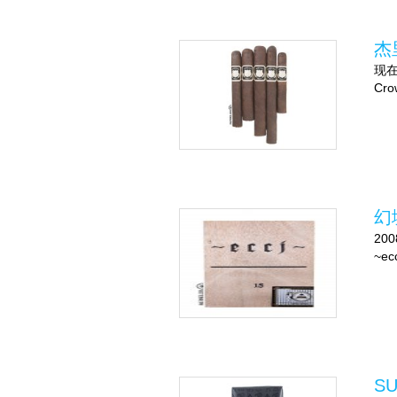
杰
现在
Cr
幻境
20
~ec
S