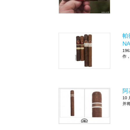
帕
N
19
作，
阿
10
并将