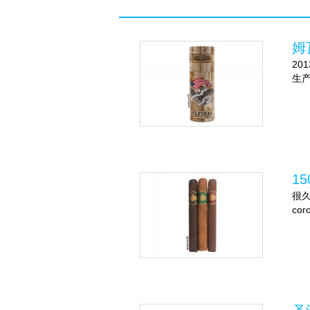
姆
20
生
15
很久
co