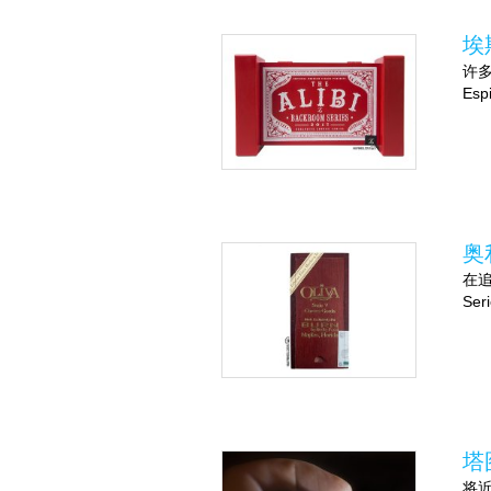
埃斯
许
Es
奥利
在追
Se
塔图
将近