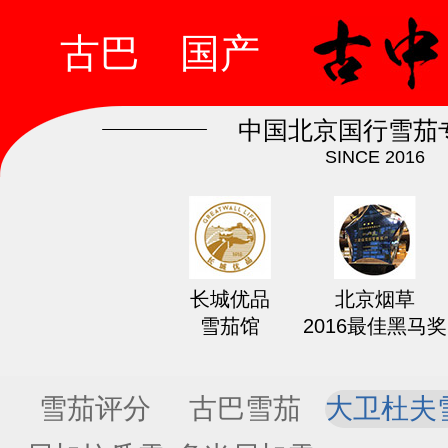
古巴
国产
中国北京国行雪茄
SINCE 2016
长城优品
北京烟草
雪茄馆
2016最佳黑马奖
雪茄评分
古巴雪茄
大卫杜夫
茄