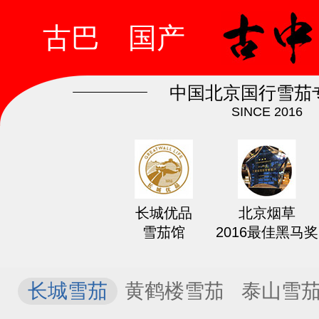
古巴
国产
中国北京国行雪茄
SINCE 2016
长城优品
北京烟草
雪茄馆
2016最佳黑马奖
长城雪茄
黄鹤楼雪茄
泰山雪